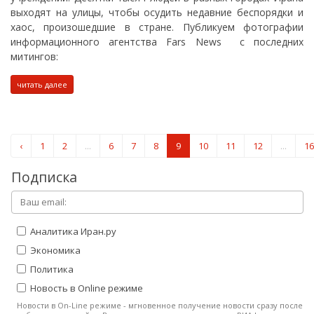
выходят на улицы, чтобы осудить недавние беспорядки и
хаос, произошедшие в стране. Публикуем фотографии
информационного агентства Fars News с последних
митингов:
читать далее
‹
1
2
...
6
7
8
9
10
11
12
...
16
Подписка
Аналитика Иран.ру
Экономика
Политика
Новость в Online режиме
Новости в On-Line режиме - мгновенное получение новости сразу после