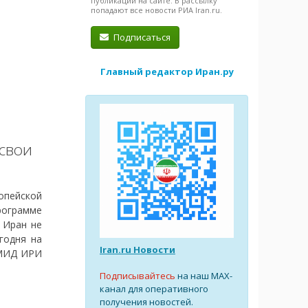
публикации на сайте. В рассылку
попадают все новости РИА Iran.ru.
Подписаться
Главный редактор Иран.ру
свои
опейской
рограмме
 Иран не
годня на
Iran.ru Новости
 МИД ИРИ
Подписывайтесь
на наш MAX-
канал для оперативного
получения новостей.