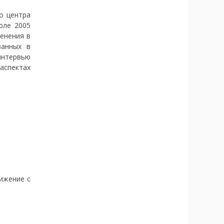
о центра
июле 2005
менения в
ванных в
нтервью
аспектах
ижение с