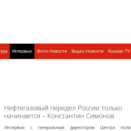
тура
Интервью
Фото-Новости
Видео-Новости
Russian TV 
Нефтегазовый передел России только
начинается – Константин Симонов
Интервью с генеральным директором Центра полит