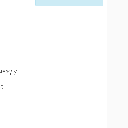
между
на