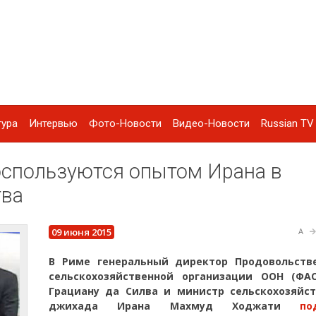
тура
Интервью
Фото-Новости
Видео-Новости
Russian TV 
спользуются опытом Ирана в
тва
09 июня 2015
A
В Риме генеральный директор Продовольств
сельскохозяйственной организации ООН (ФА
Грациану да Силва и министр сельскохозяйст
джихада Ирана Махмуд Ходжати
по