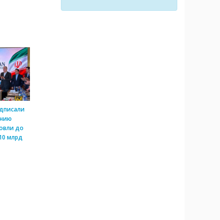
одписали
ению
овли до
10 млрд