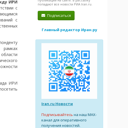
публикации на сайте. В рассылку
жду ИРИ
попадают все новости РИА Iran.ru.
тствии с
ающимся
Подписаться
ований с
ственных
Главный редактор Иран.ру
нденту
 рамках
 области
ического
можности
хада ИРИ
посетить
Iran.ru Новости
Подписывайтесь
на наш MAX-
канал для оперативного
получения новостей.