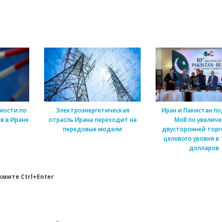
ности по
Электроэнергетическая
Иран и Пакистан п
в в Иране
отрасль Ирана переходит на
МоВ по увелич
передовые модели
двусторонней торг
целевого уровня в 
долларов
мите Ctrl+Enter