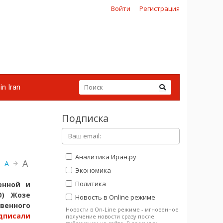
Войти
Регистрация
in Iran
Подписка
Аналитика Иран.ру
A
A
Экономика
Политика
енной и
О) Жозе
Новость в Online режиме
венного
Новости в On-Line режиме - мгновенное
дписали
получение новости сразу после