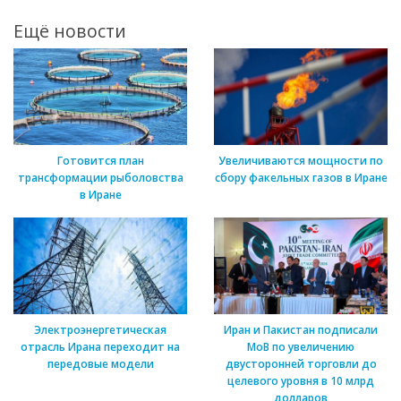
Ещё новости
Готовится план
Увеличиваются мощности по
трансформации рыболовства
сбору факельных газов в Иране
в Иране
Электроэнергетическая
Иран и Пакистан подписали
отрасль Ирана переходит на
МоВ по увеличению
передовые модели
двусторонней торговли до
целевого уровня в 10 млрд
долларов