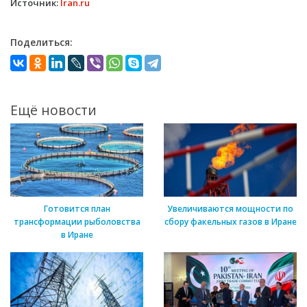
Источник:
Iran.ru
Поделиться:
Ещё новости
Готовится план
Увеличиваются мощности по
трансформации рыболовства
сбору факельных газов в Иране
в Иране