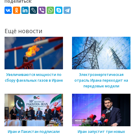
Поделиться:
Ещё новости
Увеличиваются мощности по
Электроэнергетическая
сбору факельных газов в Иране
отрасль Ирана переходит на
передовые модели
Иран и Пакистан подписали
Иран запустит три новых