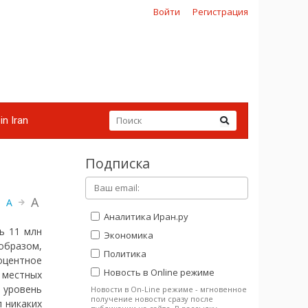
Войти
Регистрация
in Iran
Подписка
A
A
Аналитика Иран.ру
ь 11 млн
Экономика
образом,
Политика
оцентное
Новость в Online режиме
 местных
уровень
Новости в On-Line режиме - мгновенное
получение новости сразу после
 никаких