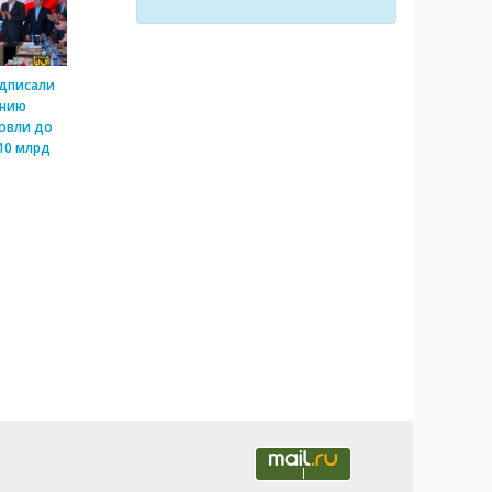
одписали
ению
овли до
10 млрд