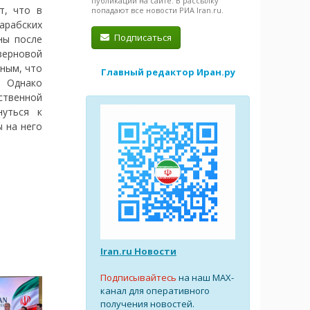
публикации на сайте. В рассылку
т, что в
попадают все новости РИА Iran.ru.
 арабских
Подписаться
ны после
зерновой
чным, что
Главный редактор Иран.ру
. Однако
ственной
нуться к
 на него
Iran.ru Новости
Подписывайтесь
на наш MAX-
канал для оперативного
получения новостей.