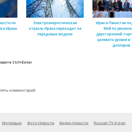
ности по
Электроэнергетическая
Иран и Пакистан п
в в Иране
отрасль Ирана переходит на
МоВ по увелич
передовые модели
двусторонней торг
целевого уровня в 
долларов
мите Ctrl+Enter
влять комментарий
Интервью
Фото-Новости
Видео-Новости
Russian TV in Iran