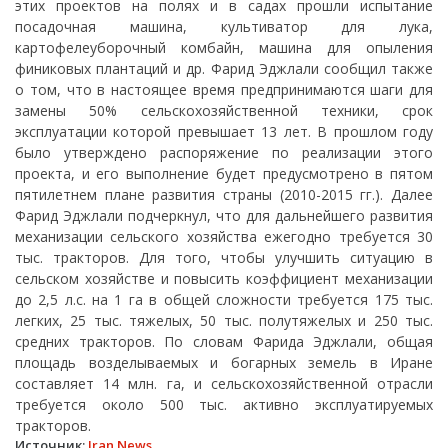
этих проектов на полях и в садах прошли испытание
посадочная машина, культиватор для лука,
картофелеуборочный комбайн, машина для опыления
финиковых плантаций и др. Фарид Эджлали сообщил также
о том, что в настоящее время предпринимаются шаги для
замены 50% сельскохозяйственной техники, срок
эксплуатации которой превышает 13 лет. В прошлом году
было утверждено распоряжение по реализации этого
проекта, и его выполнение будет предусмотрено в пятом
пятилетнем плане развития страны (2010-2015 гг.). Далее
Фарид Эджлали подчеркнул, что для дальнейшего развития
механизации сельского хозяйства ежегодно требуется 30
тыс. тракторов. Для того, чтобы улучшить ситуацию в
сельском хозяйстве и повысить коэффициент механизации
до 2,5 л.с. на 1 га в общей сложности требуется 175 тыс.
легких, 25 тыс. тяжелых, 50 тыс. полутяжелых и 250 тыс.
средних тракторов. По словам Фарида Эджлали, общая
площадь возделываемых и богарных земель в Иране
составляет 14 млн. га, и сельскохозяйственной отрасли
требуется около 500 тыс. активно эксплуатируемых
тракторов.
Источник:
Iran News