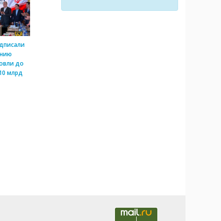
одписали
ению
овли до
10 млрд