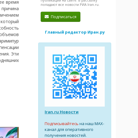
публикации на сайте. В рассылку
ее время
попадают все новости РИА Iran.ru.
 причина
ичением
Подписаться
 который
собность
Главный редактор Иран.ру
объемов
аримипур
пенсации
ния. Эти
одняшних
Iran.ru Новости
Подписывайтесь
на наш MAX-
канал для оперативного
получения новостей.