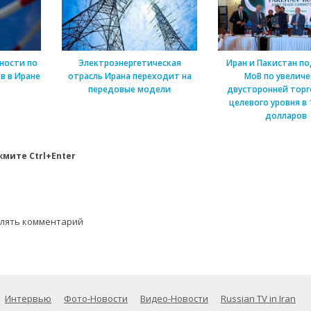
ности по
Электроэнергетическая
Иран и Пакистан п
в в Иране
отрасль Ирана переходит на
МоВ по увелич
передовые модели
двусторонней торг
целевого уровня в 
долларов
мите Ctrl+Enter
влять комментарий
Интервью
Фото-Новости
Видео-Новости
Russian TV in Iran