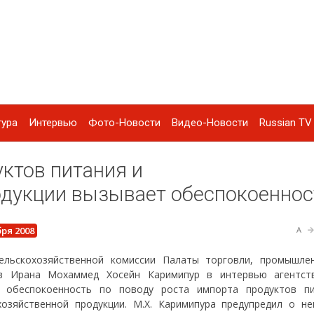
тура
Интервью
Фото-Новости
Видео-Новости
Russian TV 
уктов питания и
одукции вызывает обеспокоеннос
бря 2008
A
ельскохозяйственной комиссии Палаты торговли, промышле
ов Ирана Мохаммед Хосейн Каримипур в интервью агентс
л обеспокоенность по поводу роста импорта продуктов п
хозяйственной продукции. М.Х. Каримипура предупредил о не