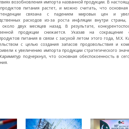
твиях возобновления импорта названной продукции. В настоящ
продуктов питания растет, и можно считать, что основная
тенденции связана с падением мировых цен и увел
дственных расходов из-за роста инфляции внутри страны,
 около двух месяцев назад. В результате, конкурентоспо
твенной продукции снижается. Указав на сокращение 
родуктов питания в связи с засухой летом этого года, М.Х. К
тельством с целью создания запасов продовольствия и ком
ривели к увеличению импорта продукции стратегического значе
 Каримипур подчеркнул, что основная обеспокоенность в сег
ния.