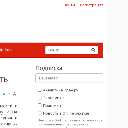
Войти
Регистрация
in Iran
Подписка
ть
Аналитика Иран.ру
A
A
Экономика
Политика
нности и
тву ИСНА
Новость в Online режиме
итания и
Новости в On-Line режиме - мгновенное
гативных
получение новости сразу после