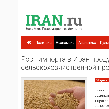
Политика
Экономика
Аналитика
Куль
Рост импорта в Иран прод
сельскохозяйственной пр
01 дека
Глава с
рудник
вырази
сельско