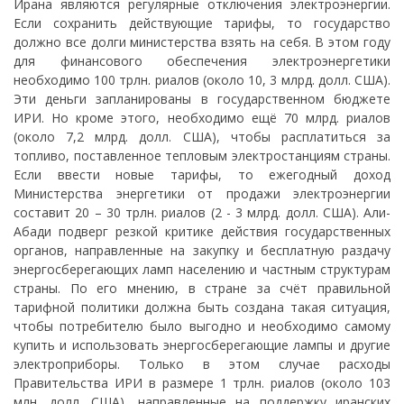
Ирана являются регулярные отключения электроэнергии.
Если сохранить действующие тарифы, то государство
должно все долги министерства взять на себя. В этом году
для финансового обеспечения электроэнергетики
необходимо 100 трлн. риалов (около 10, 3 млрд. долл. США).
Эти деньги запланированы в государственном бюджете
ИРИ. Но кроме этого, необходимо ещё 70 млрд. риалов
(около 7,2 млрд. долл. США), чтобы расплатиться за
топливо, поставленное тепловым электростанциям страны.
Если ввести новые тарифы, то ежегодный доход
Министерства энергетики от продажи электроэнергии
составит 20 – 30 трлн. риалов (2 - 3 млрд. долл. США). Али-
Абади подверг резкой критике действия государственных
органов, направленные на закупку и бесплатную раздачу
энергосберегающих ламп населению и частным структурам
страны. По его мнению, в стране за счёт правильной
тарифной политики должна быть создана такая ситуация,
чтобы потребителю было выгодно и необходимо самому
купить и использовать энергосберегающие лампы и другие
электроприборы. Только в этом случае расходы
Правительства ИРИ в размере 1 трлн. риалов (около 103
млн. долл. США), направленные на поддержку иранских