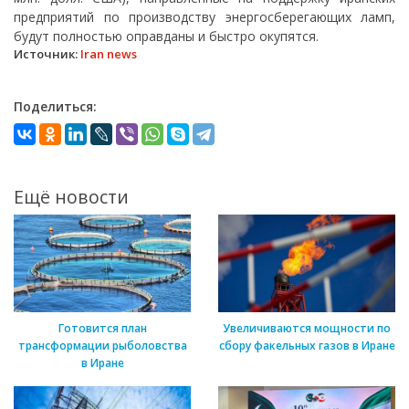
предприятий по производству энергосберегающих ламп,
будут полностью оправданы и быстро окупятся.
Источник:
Iran news
Поделиться:
Ещё новости
Готовится план
Увеличиваются мощности по
трансформации рыболовства
сбору факельных газов в Иране
в Иране