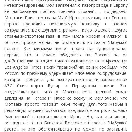
интерпретированы. Мои заявления о газопроводе в Европу
не направлены против третьей страны", - подчеркнул
Моттаки. При этом глава МИД Ирана отметил, что Тегеран
вправе проводить независимую политику в газовом
сотрудничестве с другими странами, "как это делают другие
страны-экспортеры газа, в том числе Россия и Алжир". В
общем, просим на нас не обижаться, но газ в "Набукко"
пойдет. Как минимум имеет право на существование
версия, что в Иране обиделись на Россию за ее
двойственную позицию в ядерном вопросе. По информации
Los Angeles Times, некий "иранский чиновник сообщил, что
Россия по-прежнему удерживает ключевое оборудование,
которое требуется для эксплуатации почти завершенной
АЭС близ порта Бушир в Персидском заливе. Это
свидетельствует, что у Москвы есть важный рычаг
давления на Тегеран." Плюс ко всему не исключено, что
Моттаки просто готовит себе почву, для того чтобы в
решающий момент оказаться кандидатом на роль вожака
"умеренных" в правительстве Ирана. Но, так или иначе,
очевидно, что на Ближнем Востоке интерес к "Набукко"
растет. И это обстоятельство не может не заставить