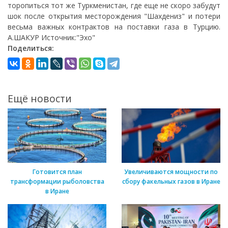
торопиться тот же Туркменистан, где еще не скоро забудут
шок после открытия месторождения "Шахдениз" и потери
весьма важных контрактов на поставки газа в Турцию.
А.ШАКУР Источник:"Эхо"
Поделиться:
Ещё новости
Готовится план
Увеличиваются мощности по
трансформации рыболовства
сбору факельных газов в Иране
в Иране