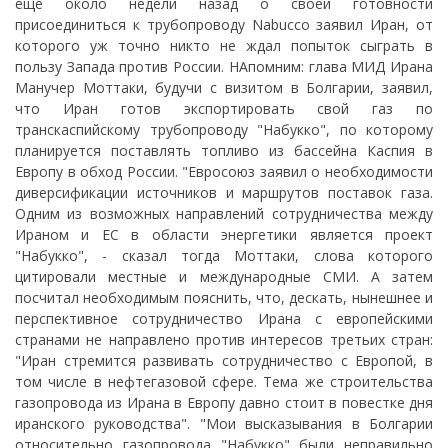
еще около недели назад о своей готовности
присоединиться к трубопроводу Nabucco заявил Иран, от
которого уж точно никто не ждал попыток сыграть в
пользу Запада против России. НАпомним: глава МИД Ирана
Манучер Моттаки, будучи с визитом в Болгарии, заявил,
что Иран готов экспортировать свой газ по
транскаспийскому трубопроводу "Набукко", по которому
планируется поставлять топливо из бассейна Каспия в
Европу в обход России. "Евросоюз заявил о необходимости
диверсификации источников и маршрутов поставок газа.
Одним из возможных направлений сотрудничества между
Ираном и ЕС в области энергетики является проект
"Набукко", - сказал тогда Моттаки, слова которого
цитировали местные и международные СМИ. А затем
посчитал необходимым пояснить, что, дескать, нынешнее и
перспективное сотрудничество Ирана с европейскими
странами не направлено против интересов третьих стран:
"Иран стремится развивать сотрудничество с Европой, в
том числе в нефтегазовой сфере. Тема же строительства
газопровода из Ирана в Европу давно стоит в повестке дня
иранского руководства". "Мои высказывания в Болгарии
относительно газопровода "Набукко" были неправильно