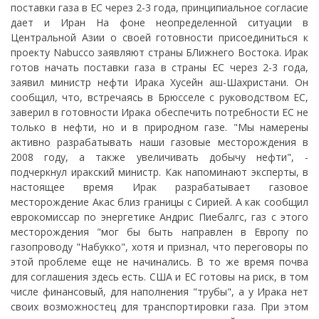
поставки газа в ЕС через 2-3 года, принципиальное согласие
дает и Иран На фоне неопределенной ситуации в
Центральной Азии о своей готовности присоединиться к
проекту Nabucco заявляют страны БЛижнего Востока. Ирак
готов начать поставки газа в страны ЕС через 2-3 года,
заявил министр нефти Ирака Хусейн аш-Шахристани. Он
сообщил, что, встречаясь в Брюсселе с руководством ЕС,
заверил в готовности Ирака обеспечить потребности ЕС не
только в нефти, но и в природном газе. "Мы намерены
активно разрабатывать наши газовые месторождения в
2008 году, а также увеличивать добычу нефти", -
подчеркнул иракский министр. Как напоминают эксперты, в
настоящее время Ирак разрабатывает газовое
месторождение Акас близ границы с Сирией. А как сообщил
еврокомиссар по энергетике Андрис Пиебалгс, газ с этого
месторождения "мог бы быть направлен в Европу по
газопроводу "Набукко", хотя и признал, что переговоры по
этой проблеме еще не начинались. В то же время почва
для соглашения здесь есть. США и ЕС готовы на риск, в том
числе финансовый, для наполнения "трубы", а у Ирака нет
своих возможностец для транспортировки газа. При этом