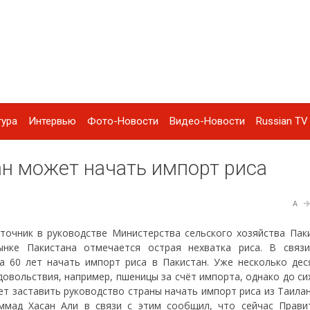
тура
Интервью
Фото-Новости
Видео-Новости
Russian TV 
ан может начать импорт риса
A
очник в руководстве Министерства сельского хозяйства Паки
нке Пакистана отмечается острая нехватка риса. В связ
а 60 лет начать импорт риса в Пакистан. Уже несколько дес
овольствия, например, пшеницы за счёт импорта, однако до си
т заставить руководство страны начать импорт риса из Таилан
аммад Хасан Али в связи с этим сообщил, что сейчас Прави