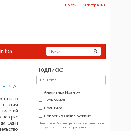
Войти
Регистрация
in Iran
Подписка
A
A
Аналитика Иран.ру
стана, в
Экономика
и с этим
Политика
ятилетий
Новость в Online режиме
х пор рис
да. Один
Новости в On-Line режиме - мгновенное
получение новости сразу после
тельство