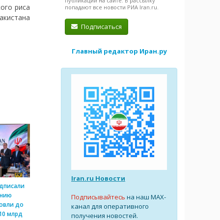
публикации на сайте. В рассылку
ого риса
попадают все новости РИА Iran.ru.
Пакистана
Подписаться
Главный редактор Иран.ру
Iran.ru Новости
одписали
ению
Подписывайтесь
на наш MAX-
овли до
канал для оперативного
10 млрд
получения новостей.