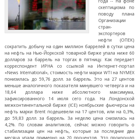
года -- На фоне
скептицизма по
поводу плана
Организации
стран-
экспортеров
нефти (ОПЕК)
сократить добычу на один миллион баррелей в сутки цена
на нефть на Нью-Йоркской товарной бирже упала ниже 60
долларов за баррель на торгах в пятницу. Как передает
корреспондент ИРНА со ссылкой на Интернет-портал
«News International», стоимость нефти марки WTI на NYMEX
понизилась до 59,76 долл. за баррель. Это на 27 центов
меньше аналогичного показателя минувшего четверга и на
18,64 доллара ниже абсолютного максимума,
зафиксированного 14 июля сего года. На Лондонской
межконтинентальной бирже (ICE) ноябрьские фьючерсы на
нефть марки Brent подешевели на 17 центов, или на 0,3%,
до 59,83 долл. за баррель. За неделю цена снизилась на
4,2%. По словам аналитиков, сейчас можно говорить о
стабилизации цен на нефть, которые за последние два
месяца упали примерно на 20 процентов. Это произошло