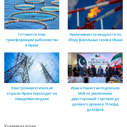
Готовится план
Увеличиваются мощности по
трансформации рыболовства
сбору факельных газов в Иране
в Иране
Электроэнергетическая
Иран и Пакистан подписали
отрасль Ирана переходит на
МоВ по увеличению
передовые модели
двусторонней торговли до
целевого уровня в 10 млрд
долларов
Комментарии