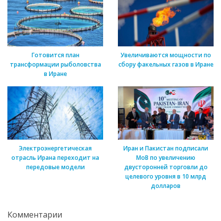
Готовится план
Увеличиваются мощности по
трансформации рыболовства
сбору факельных газов в Иране
в Иране
Электроэнергетическая
Иран и Пакистан подписали
отрасль Ирана переходит на
МоВ по увеличению
передовые модели
двусторонней торговли до
целевого уровня в 10 млрд
долларов
Комментарии