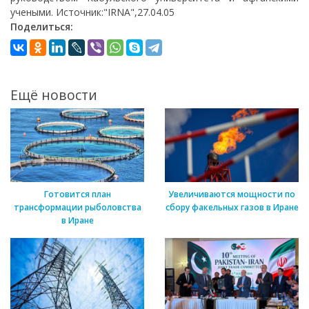
учеными. Источник:"IRNA",27.04.05
Поделиться:
Ещё новости
Готовится план
Увеличиваются мощности по
трансформации рыболовства
сбору факельных газов в Иране
в Иране