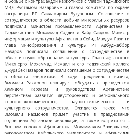
и борьбе с контрабандой наркотиков с главой таджикского
МВД Рустамом Назаровым и главой Комитета по охране
госграницы РТ Саидамиром Зухуровым. Соглашение о
сотрудничестве в области добычи минеральных ресурсов
подписали министры промышленности Афганистана и
Таджикистана Мохаммад Саддик и Зайд Саидов. Министр
информации и культуры Афганистана Сейид Махдум Рахин и
глава Минобразования и культуры РТ Адбуджаббор
Назаров подписали соглашение о сотрудничестве в
области науки, образования и культуры. Глава афганского
Минэнерго Мохаммад Исмаил и его таджикский коллега
Джурабек Назаров подписали соглашение о сотрудничестве
в области энергетики. В ходе трехдневного визита,
Эмомали Рахмонов планирует обсудить с президентом
Хамидом Карзаем и руководством Афганистана
перспективы развития двустороннего и регионального
торгово-экономического, научно-технического и
культурного сотрудничества. Ожидается также, что
Эмомали Рахмонов примет участие в праздновании
годовщины Афганской революции, а также встретится с
бывшим королем Афганистана Мохаммадом Захиршахом,
руководством Кабульского университета и афганскими