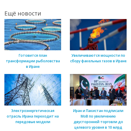
Ещё новости
Готовится план
Увеличиваются мощности по
трансформации рыболовства
сбору факельных газов в Иране
в Иране
Электроэнергетическая
Иран и Пакистан подписали
отрасль Ирана переходит на
МоВ по увеличению
передовые модели
двусторонней торговли до
целевого уровня в 10 млрд