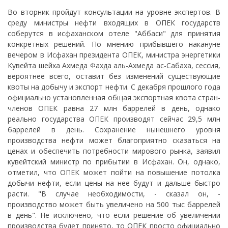
Во вторник пройдут консультации на уровне экспертов. В
среду министры нефти входящих в ОПЕК государств
соберутся в исфаханском отеле "Аббаси" для принятия
конкретных решений. По мнению прибывшего накануне
вечером в Исфахан президента ОПЕК, министра энергетики
Кувейта шейха Ахмеда Фахда аль-Ахмеда ас-Сабаха, сессия,
вероятнее всего, оставит без изменений существующие
квоты на добычу и экспорт нефти. С декабря прошлого года
официально установленная общая экспортная квота стран-
членов ОПЕК равна 27 млн баррелей в день, однако
реально государства ОПЕК производят сейчас 29,5 млн
баррелей в день. Сохранение нынешнего уровня
производства нефти может благоприятно сказаться на
ценах и обеспечить потребности мирового рынка, заявил
кувейтский министр по прибытии в Исфахан. Он, однако,
отметил, что ОПЕК может пойти на повышение потолка
добычи нефти, если цены на нее будут и дальше быстро
расти. "В случае необходимости, - сказал он, -
производство может быть увеличено на 500 тыс баррелей
в день". Не исключено, что если решение об увеличении
производства будет принято, то ОПЕК просто официально