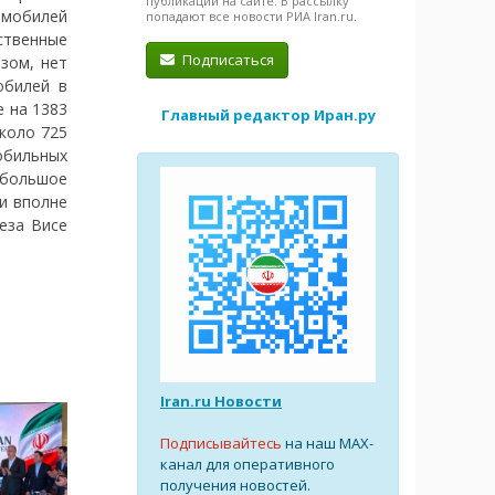
публикации на сайте. В рассылку
омобилей
попадают все новости РИА Iran.ru.
ственные
Подписаться
азом, нет
обилей в
 на 1383
Главный редактор Иран.ру
коло 725
обильных
 большое
и вполне
еза Висе
Iran.ru Новости
Подписывайтесь
на наш MAX-
канал для оперативного
получения новостей.