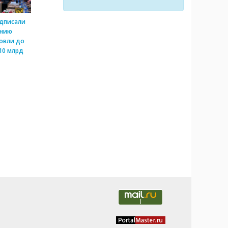
одписали
ению
овли до
10 млрд