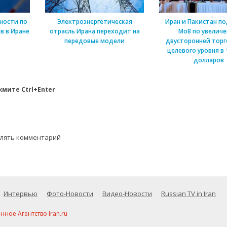
ности по
Электроэнергетическая
Иран и Пакистан п
в в Иране
отрасль Ирана переходит на
МоВ по увелич
передовые модели
двусторонней торг
целевого уровня в 
долларов
мите Ctrl+Enter
влять комментарий
Интервью
Фото-Новости
Видео-Новости
Russian TV in Iran
ое Агентство Iran.ru