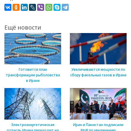
Ещё новости
Готовится план
Увеличиваются мощности по
трансформации рыболовства
сбору факельных газов в Иране
в Иране
Электроэнергетическая
Иран и Пакистан подписали
отрасль Ирана переходит на
МоВ по увеличению