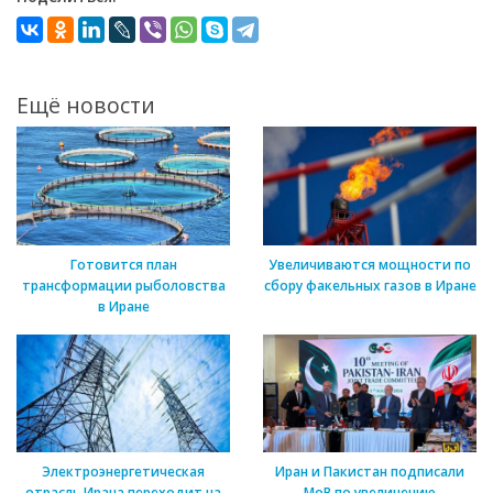
Ещё новости
Готовится план
Увеличиваются мощности по
трансформации рыболовства
сбору факельных газов в Иране
в Иране
Электроэнергетическая
Иран и Пакистан подписали
отрасль Ирана переходит на
МоВ по увеличению