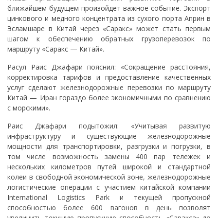
ближайшем будущем произойдет важное событие. Экспорт
цинкового и медного концентрата из сухого порта Априн в
Эсламшаре в Китай через «Саракс» может стать первым
шагом к обеспечению обратных грузоперевозок по
маршруту «Саракс — Китай».
Расул Раис Джафари пояснил: «Сокращение расстояния,
корректировка тарифов и предоставление качественных
услуг сделают железнодорожные перевозки по маршруту
Китай — Иран гораздо более экономичными по сравнению
с морскими».
Раис Джафари подытожил: «Учитывая развитую
инфраструктуру и существующие железнодорожные
мощности для транспортировки, разгрузки и погрузки, в
том числе возможность замены 400 пар тележек и
нескольких километров путей широкой и стандартной
колеи в свободной экономической зоне, железнодорожные
логистические операции с участием китайской компании
International Logistics Park и текущей пропускной
способностью более 600 вагонов в день позволят
увеличить текущую пропускную способность «Саракса» до