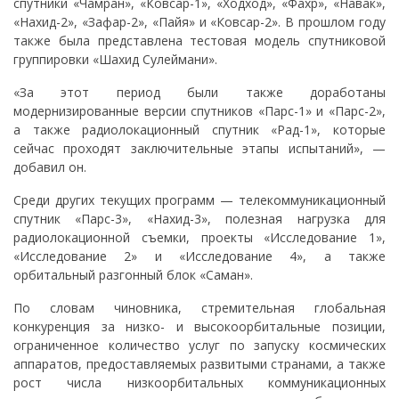
спутники «Чамран», «Ковсар-1», «Ходход», «Фахр», «Навак»,
«Нахид-2», «Зафар-2», «Пайя» и «Ковсар-2». В прошлом году
также была представлена тестовая модель спутниковой
группировки «Шахид Сулеймани».
«За этот период были также доработаны
модернизированные версии спутников «Парс-1» и «Парс-2»,
а также радиолокационный спутник «Рад-1», которые
сейчас проходят заключительные этапы испытаний», —
добавил он.
Среди других текущих программ — телекоммуникационный
спутник «Парс-3», «Нахид-3», полезная нагрузка для
радиолокационной съемки, проекты «Исследование 1»,
«Исследование 2» и «Исследование 4», а также
орбитальный разгонный блок «Саман».
По словам чиновника, стремительная глобальная
конкуренция за низко- и высокоорбитальные позиции,
ограниченное количество услуг по запуску космических
аппаратов, предоставляемых развитыми странами, а также
рост числа низкоорбитальных коммуникационных