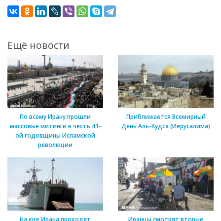
Ещё новости
По всему Ирану прошли
Приближается Всемирный
массовые митинги в честь 41-
День Аль-Кудса (Иерусалима)
ой годовщины Исламской
революции
На юге Ирана проходят
Иранцы смотрят вторые