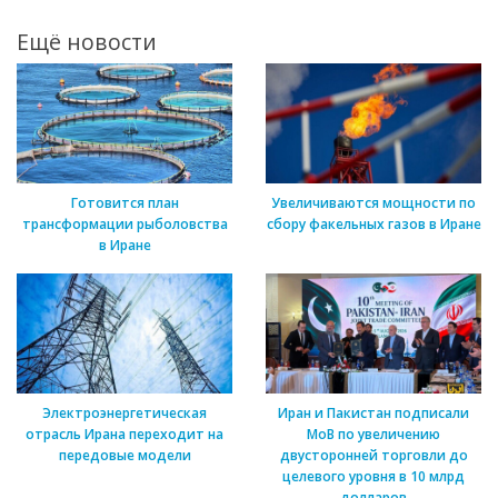
Ещё новости
Готовится план
Увеличиваются мощности по
трансформации рыболовства
сбору факельных газов в Иране
в Иране
Электроэнергетическая
Иран и Пакистан подписали
отрасль Ирана переходит на
МоВ по увеличению
передовые модели
двусторонней торговли до
целевого уровня в 10 млрд
долларов