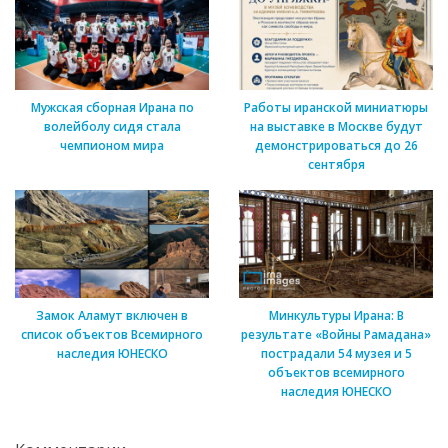
Мужская сборная Ирана по
Работы иранской миниатюры
волейболу сидя стала
на выставке в Москве будут
чемпионом мира
демонстрироваться до 26
сентября
Замок Аламут включен в
Минкультуры Ирана: В
список объектов Всемирного
результате «Войны Рамадана»
наследия ЮНЕСКО
пострадали 54 музея и 5
объектов всемирного
наследия ЮНЕСКО