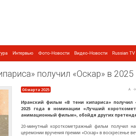
тура
Интервью
Фото-Новости
Видео-Новости
Russian TV 
париса» получил «Оскар» в 2025 
04 марта 2025
A
Иранский фильм «В тени кипариса» получил 
2025 года в номинации «Лучший короткоме
анимационный фильм», обойдя других претенде
20-минутный короткометражный фильм получил на
церемонии вручения премии «Оскар» в воскресенье ве