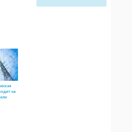
ческая
ходит на
дели