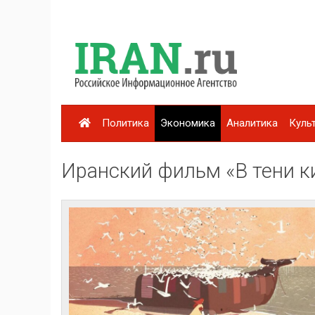
Политика
Экономика
Аналитика
Куль
Иранский фильм «В тени ки