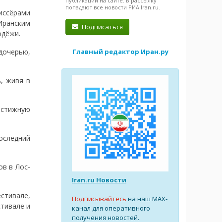
публикации на сайте. В рассылку
попадают все новости РИА Iran.ru.
иссёрами
Иранским
Подписаться
одёжи.
Главный редактор Иран.ру
дочерью,
, живя в
естижную
оследний
в в Лос-
Iran.ru Новости
стивале,
Подписывайтесь
на наш MAX-
тивале и
канал для оперативного
получения новостей.