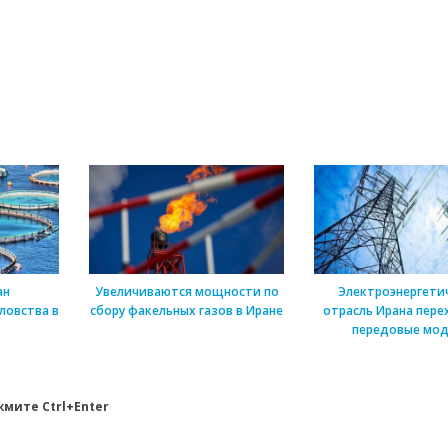
ан
Увеличиваются мощности по
Электроэнергети
ловства в
сбору факельных газов в Иране
отрасль Ирана пере
передовые мо
мите Ctrl+Enter