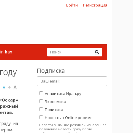
Войти
Регистрация
in Iran
Подписка
году
A
A
Аналитика Иран.ру
«Оскар»
Экономика
тражный
Политика
нтов.
Новость в Online режиме
граду на
Новости в On-Line режиме - мгновенное
получение новости сразу после
чером.