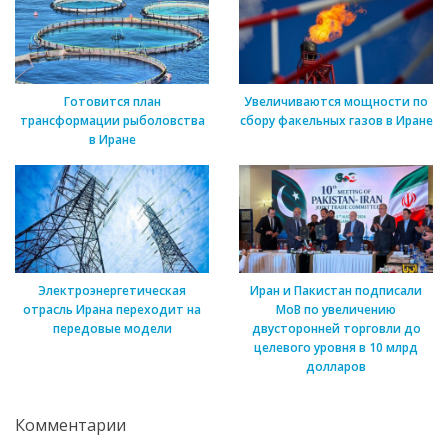
Готовится план
Увеличиваются мощности по
трансформации рыболовства
сбору факельных газов в Иране
в Иране
Электроэнергетическая
Иран и Пакистан подписали
отрасль Ирана переходит на
МоВ по увеличению
передовые модели
двусторонней торговли до
целевого уровня в 10 млрд
долларов
Комментарии