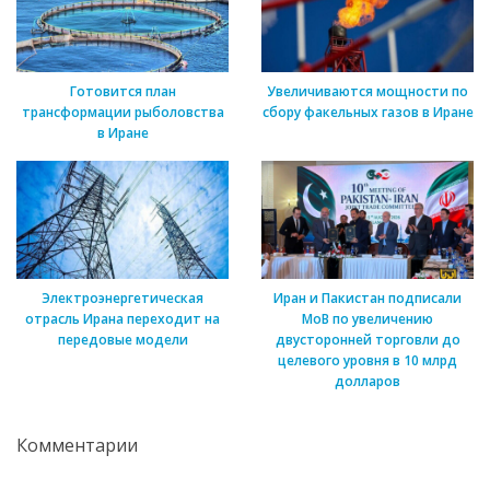
Готовится план
Увеличиваются мощности по
трансформации рыболовства
сбору факельных газов в Иране
в Иране
Электроэнергетическая
Иран и Пакистан подписали
отрасль Ирана переходит на
МоВ по увеличению
передовые модели
двусторонней торговли до
целевого уровня в 10 млрд
долларов
Комментарии