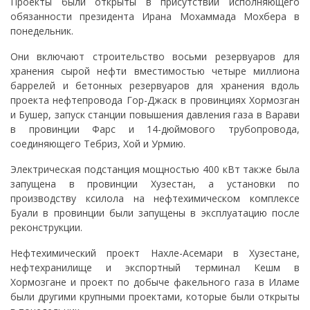
Проекты были открыты в присутствии исполняющего
обязанности президента Ирана Мохаммада Мохбера в
понедельник.
Они включают строительство восьми резервуаров для
хранения сырой нефти вместимостью четыре миллиона
баррелей и бетонных резервуаров для хранения вдоль
проекта нефтепровода Гор-Джаск в провинциях Хормозган
и Бушер, запуск станции повышения давления газа в Варави
в провинции Фарс и 14-дюймового трубопровода,
соединяющего Тебриз, Хой и Урмию.
Электрическая подстанция мощностью 400 кВт также была
запущена в провинции Хузестан, а установки по
производству ксилола на нефтехимическом комплексе
Буали в провинции были запущены в эксплуатацию после
реконструкции.
Нефтехимический проект Нахле-Асемари в Хузестане,
нефтехранилище и экспортный терминал Кешм в
Хормозгане и проект по добыче факельного газа в Иламе
были другими крупными проектами, которые были открыты