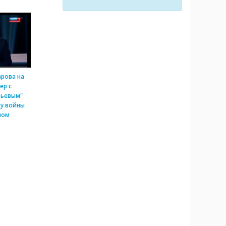
арова на
ер с
вьевым"
ду войны
ном