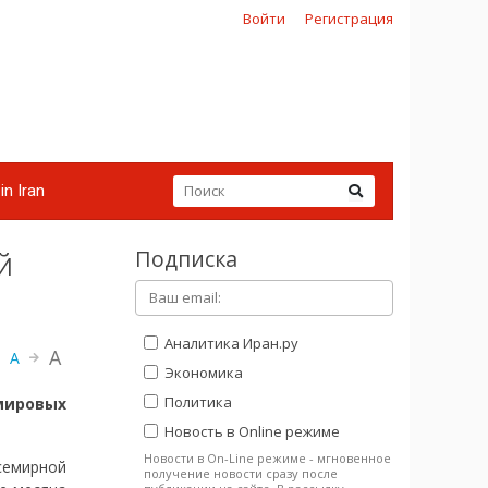
Войти
Регистрация
in Iran
Подписка
й
Аналитика Иран.ру
A
A
Экономика
Политика
мировых
Новость в Online режиме
Новости в On-Line режиме - мгновенное
семирной
получение новости сразу после