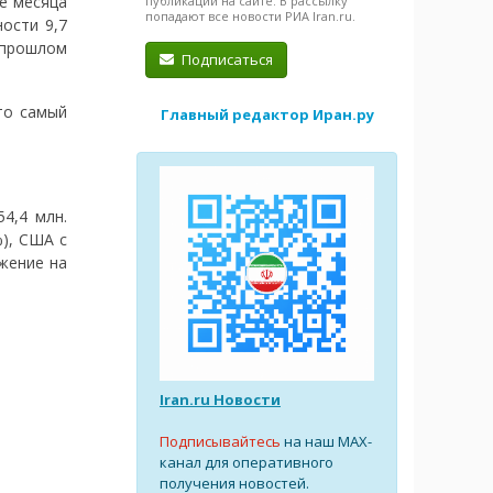
е месяца
публикации на сайте. В рассылку
попадают все новости РИА Iran.ru.
ости 9,7
в прошлом
Подписаться
то самый
Главный редактор Иран.ру
4,4 млн.
%), США с
ижение на
Iran.ru Новости
Подписывайтесь
на наш MAX-
канал для оперативного
получения новостей.