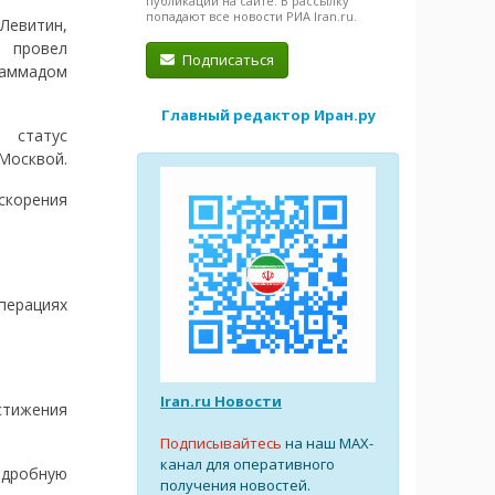
публикации на сайте. В рассылку
попадают все новости РИА Iran.ru.
евитин,
и провел
Подписаться
хаммадом
Главный редактор Иран.ру
 статус
Москвой.
скорения
перациях
Iran.ru Новости
стижения
Подписывайтесь
на наш MAX-
канал для оперативного
одробную
получения новостей.