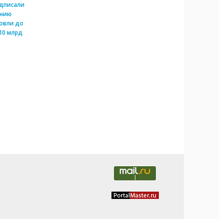
одписали
ению
овли до
10 млрд