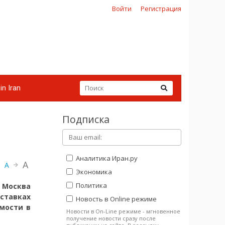
Войти
Регистрация
in Iran
Подписка
Аналитика Иран.ру
A
A
Экономика
Политика
 Москва
тавках
Новость в Online режиме
мости в
Новости в On-Line режиме - мгновенное
получение новости сразу после