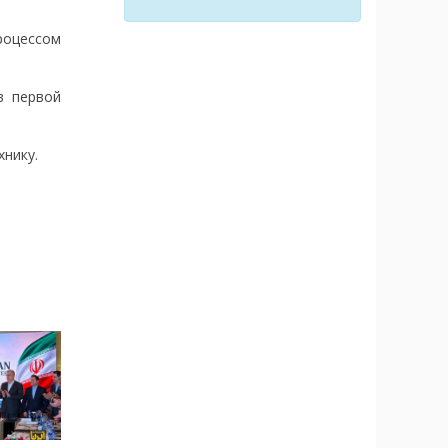
роцессом
в первой
нику.