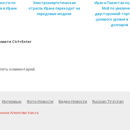
ности по
Электроэнергетическая
Иран и Пакистан п
в в Иране
отрасль Ирана переходит на
МоВ по увелич
передовые модели
двусторонней торг
целевого уровня в 
долларов
мите Ctrl+Enter
влять комментарий
Интервью
Фото-Новости
Видео-Новости
Russian TV in Iran
ое Агентство Iran.ru