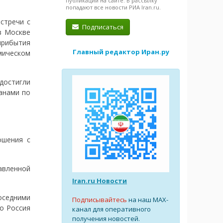
публикации на сайте. В рассылку
попадают все новости РИА Iran.ru.
стречи с
Подписаться
в Москве
 прибытия
Главный редактор Иран.ру
мическом
 достигли
анами по
ошения с
авленной
Iran.ru Новости
оседними
Подписывайтесь
на наш MAX-
о Россия
канал для оперативного
получения новостей.