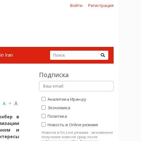
Войти
Регистрация
in Iran
Подписка
Аналитика Иран.ру
A
A
Экономика
Политика
охбер в
лизации
Новость в Online режиме
аном и
Новости в On-Line режиме - мгновенное
нтересы
получение новости сразу после