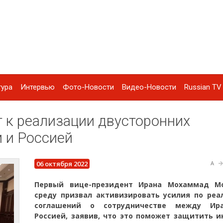
тура
Интервью
Фото-Новости
Видео-Новости
Russian TV 
 к реализации двусторонних
 и Россией
06 октября 2022
A
Первый вице-президент Ирана Мохаммад М
среду призвал активизировать усилия по реа
соглашений о сотрудничестве между Ир
Россией, заявив, что это поможет защитить и