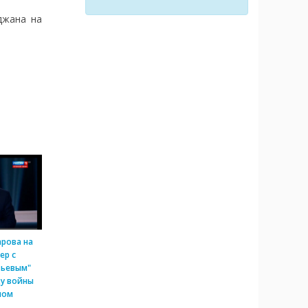
джана на
арова на
ер с
вьевым"
ду войны
ном