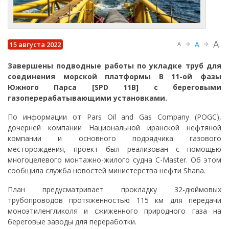
A
A
15 августа 2022
A
Завершены подводные работы по укладке труб для
соединения морской платформы B 11-ой фазы
Южного Парса [SPD 11B] с береговыми
газоперерабатывающими установками.
По информации от Pars Oil and Gas Company (POGC),
дочерней компании Национальной иранской нефтяной
компании и основного подрядчика газового
месторождения, проект был реализован с помощью
многоцелевого монтажно-жилого судна C-Master. Об этом
сообщила служба новостей министерства нефти Shana.
План предусматривает прокладку 32-дюймовых
трубопроводов протяженностью 115 км для передачи
моноэтиленгликоля и сжиженного природного газа на
береговые заводы для переработки.