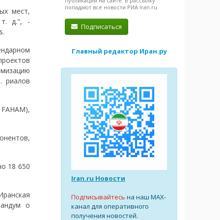
публикации на сайте. В рассылку
попадают все новости РИА Iran.ru.
ых мест,
. д.", -
Подписаться
s.
ендарном
Главный редактор Иран.ру
 проектов
мизацию
. риалов
 FAHAM),
онентов,
но 18 650
Iran.ru Новости
Иранская
Подписывайтесь
на наш MAX-
рандум о
канал для оперативного
получения новостей.