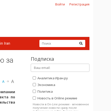
Войти
Регистрация
in Iran
Подписка
ю за
Аналитика Иран.ру
A
A
Экономика
Политика
омпании
екта по
Новость в Online режиме
ельства
Новости в On-Line режиме - мгновенное
получение новости сразу после