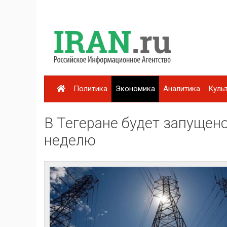
Политика
Экономика
Аналитика
Куль
В Тегеране будет запущен
неделю