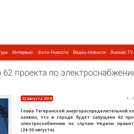
тура
Интервью
Фото-Новости
Видео-Новости
Russian TV 
о 62 проекта по электроснабжени
22 августа 2019
A
Глава Тегеранской энергораспределительной к
заявил, что в городе будет запущено 62 про
электроснабжению по случаю Недели правит
(24-30 августа).