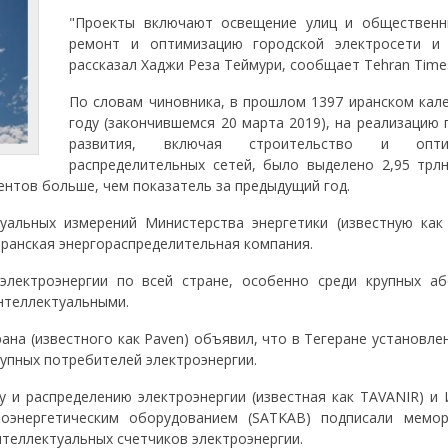
"Проекты включают освещение улиц и общественн
ремонт и оптимизацию городской электросети и т
рассказал Хаджи Реза Теймури, сообщает Tehran Time
По словам чиновника, в прошлом 1397 иранском кал
году (закончившемся 20 марта 2019), на реализацию
развития, включая строительство и опти
распределительных сетей, было выделено 2,95 трлн
центов больше, чем показатель за предыдущий год.
уальных измерений Министерства энергетики (известную как
еранская энергораспределительная компания.
лектроэнергии по всей стране, особенно среди крупных аб
нтеллектуальными.
на (известного как Paven) объявил, что в Тегеране установле
рупных потребителей электроэнергии.
 и распределению электроэнергии (известная как TAVANIR) и 
оэнергетическим оборудованием (SATKAB) подписали мемо
теллектуальных счетчиков электроэнергии.