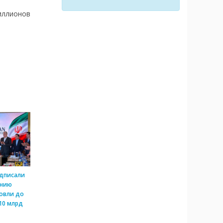
иллионов
одписали
ению
овли до
10 млрд