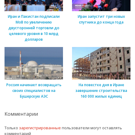
Иран и Пакистан подписали
Иран запустит три новых
МоВ по увеличению
спутника до конца года
двусторонней торговли до
целевого уровня в 10 млрд
долларов
Россия начинает возвращать
На повестке дня в Иране
своих специалистов на
завершение строительства
Бушерскую АЭС
160 000 жилых единиц
Комментарии
Только
зарегистрированные
пользователи могут оставлять
комментарий