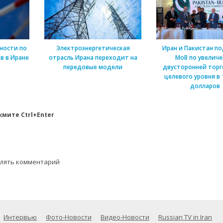
ности по
Электроэнергетическая
Иран и Пакистан п
в в Иране
отрасль Ирана переходит на
МоВ по увелич
передовые модели
двусторонней торг
целевого уровня в 
долларов
мите Ctrl+Enter
влять комментарий
Интервью
Фото-Новости
Видео-Новости
Russian TV in Iran