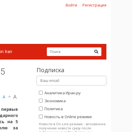
Войти
Регистрация
in Iran
Подписка
 5
Аналитика Иран.ру
A
A
Экономика
Политика
 первые
дарного
Новость в Online режиме
сь на 5
Новости в On-Line режиме - мгновенное
ролю за
получение новости сразу после