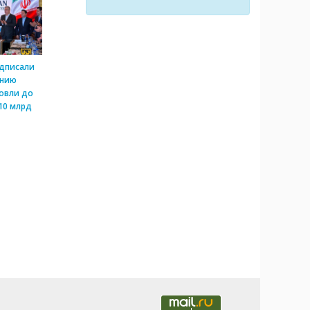
одписали
ению
овли до
10 млрд