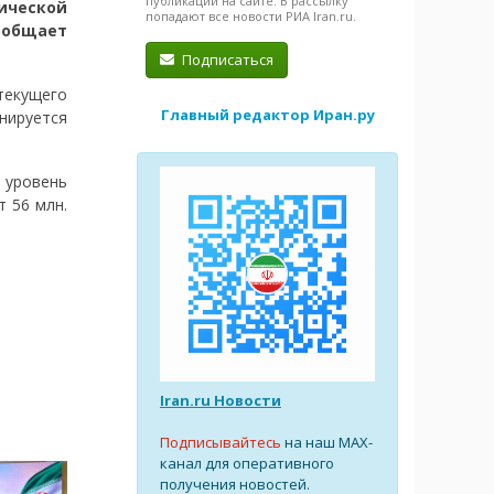
публикации на сайте. В рассылку
ческой
попадают все новости РИА Iran.ru.
ообщает
Подписаться
екущего
Главный редактор Иран.ру
нируется
уровень
т 56 млн.
Iran.ru Новости
Подписывайтесь
на наш MAX-
канал для оперативного
получения новостей.