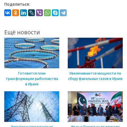
Поделиться:
Ещё новости
Готовится план
Увеличиваются мощности по
трансформации рыболовства
сбору факельных газов в Иране
в Иране
Электроэнергетическая
Иран и Пакистан подписали