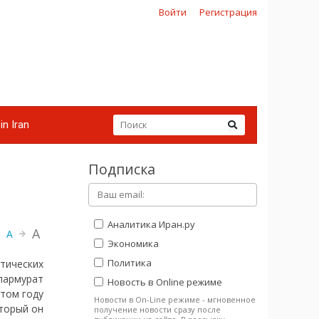
Войти
Регистрация
in Iran
Подписка
Аналитика Иран.ру
A
A
Экономика
Политика
тических
пармурат
Новость в Online режиме
этом году
Новости в On-Line режиме - мгновенное
оторый он
получение новости сразу после