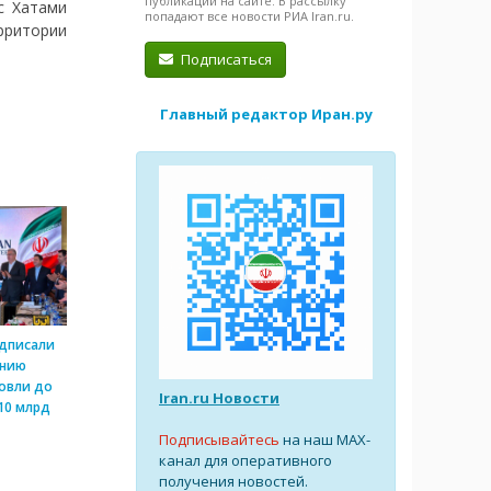
публикации на сайте. В рассылку
с Хатами
попадают все новости РИА Iran.ru.
рритории
Подписаться
Главный редактор Иран.ру
одписали
ению
овли до
Iran.ru Новости
10 млрд
Подписывайтесь
на наш MAX-
канал для оперативного
получения новостей.