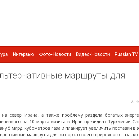
тура
Интервью
Фото-Новости
Видео-Новости
Russian TV 
альтернативные маршруты для
A
 на север Ирана, а также проблему раздела богатых энерге
меченного на 10 марта визита в Иран президент Туркмении Са
ну 5 млрд. кубометров газа и планирует увеличить поставки в 
тернативные маршруты для экспорта своего природного газа, к