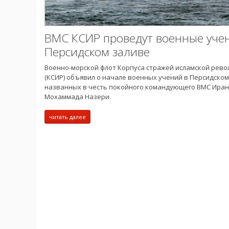
ВМС КСИР проведут военные уче
Персидском заливе
Военно-морской флот Корпуса стражей исламской рев
(КСИР) объявил о начале военных учений в Персидском
названных в честь покойного командующего ВМС Ира
Мохаммада Назери.
читать далее