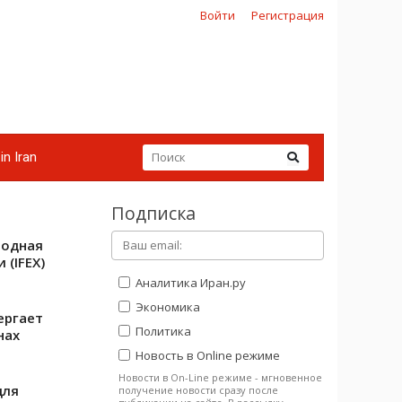
Войти
Регистрация
in Iran
Подписка
родная
(IFEX)
Аналитика Иран.ру
Экономика
ергает
Политика
нах
Новость в Online режиме
Новости в On-Line режиме - мгновенное
для
получение новости сразу после