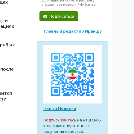
публикации на сайте. В рассылку
ицах
попадают все новости РИА Iran.ru.
Подписаться
д" и
рациях
Главный редактор Иран.ру
рьбы с
 после
вится
сти
Iran.ru Новости
Подписывайтесь
на наш MAX-
канал для оперативного
получения новостей.