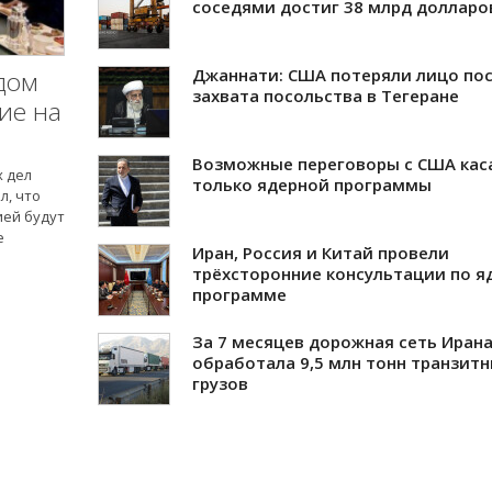
соседями достиг 38 млрд долларо
Джаннати: США потеряли лицо по
дом
захвата посольства в Тегеране
ие на
Возможные переговоры с США кас
х дел
только ядерной программы
л, что
ией будут
е
Иран, Россия и Китай провели
трёхсторонние консультации по я
программе
За 7 месяцев дорожная сеть Иран
обработала 9,5 млн тонн транзит
грузов