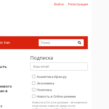
Войти
Регистрация
in Iran
Подписка
быть
Аналитика Иран.ру
Экономика
чевого
Политика
ан в
Новость в Online режиме
Новости в On-Line режиме - мгновенное
 с
получение новости сразу после