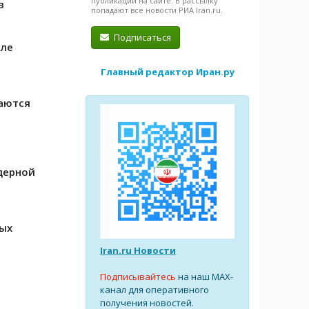
публикации на сайте. В рассылку
в
попадают все новости РИА Iran.ru.
Подписаться
сле
Главный редактор Иран.ру
аются
дерной
а
ных
Iran.ru Новости
Подписывайтесь
на наш MAX-
канал для оперативного
получения новостей.