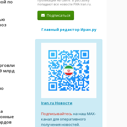
публикации на сайте. В рассылку
пой по
попадают все новости РИА Iran.ru.
Подписаться
ью
роз
Главный редактор Иран.ру
рговли
9 млрд
по
Iran.ru Новости
на
Подписывайтесь
на наш MAX-
ионные
канал для оперативного
ардов
получения новостей.