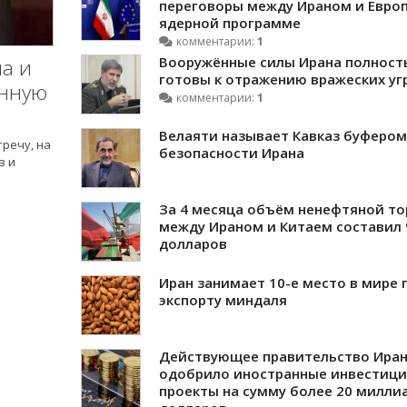
переговоры между Ираном и Евро
ядерной программе
комментарии:
1
Вооружённые силы Ирана полност
а и
готовы к отражению вражеских уг
енную
комментарии:
1
Велаяти называет Кавказ буфером
речу, на
безопасности Ирана
в и
За 4 месяца объём ненефтяной то
между Ираном и Китаем составил 
долларов
Иран занимает 10-е место в мире 
экспорту миндаля
Действующее правительство Ира
одобрило иностранные инвестиц
проекты на сумму более 20 милли