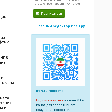
публикации на сайте. В рассылку
попадают все новости РИА Iran.ru.
Подписаться
ции
Главный редактор Иран.ру
 из
ефтью,
 НПЗ
ина
 в
тью, на
Iran.ru Новости
инета
Подписывайтесь
на наш MAX-
стания
канал для оперативного
на и
получения новостей.