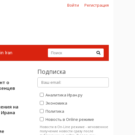
Войти
Регистрация
in Iran
Подписка
нт о
женцев
Аналитика Иран.ру
Экономика
ения на
Политика
 Ирана
Новость в Online режиме
Новости в On-Line режиме - мгновенное
ие
получение новости сразу после