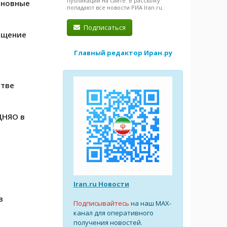
публикации на сайте. В рассылку
сновные
попадают все новости РИА Iran.ru.
Подписаться
ещение
Главный редактор Иран.ру
стве
ДНЯО в
Iran.ru Новости
в
Подписывайтесь
на наш MAX-
канал для оперативного
получения новостей.