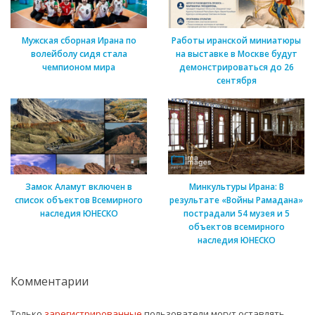
Мужская сборная Ирана по
Работы иранской миниатюры
волейболу сидя стала
на выставке в Москве будут
чемпионом мира
демонстрироваться до 26
сентября
Замок Аламут включен в
Минкультуры Ирана: В
список объектов Всемирного
результате «Войны Рамадана»
наследия ЮНЕСКО
пострадали 54 музея и 5
объектов всемирного
наследия ЮНЕСКО
Комментарии
Только
зарегистрированные
пользователи могут оставлять