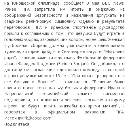
на Юношеской олимпиаде, сообщает 3 мая BBC News.
Ранее FIFA запретила им играть в хиджабах из
соображений безопасности и нежелания допускать на
стадионы религиозную символику. Однако в результате
переговоров FIFA и иранское спортивное руководство
пришли к соглашению о том, что девушки будут играть в
головных уборах, закрывающих волосы, но не шею. Женская
футбольная сборная должна участвовать в олимпийском
турнире, который пройдет в Сингапуре в августе. "Мы очень
рады", - заявил заместитель главы Футбольной федерации
Ирана Фаридех Шоджаеи (Farideh Shojaei). Он добавил, что
достигнутое соглашение вдохновило команду, в которой
играют девушки моложе 15 лет. "Они хотят тренироваться
все больше и больше", - отметил он. "Решение было
принято после того, как Футбольная федерация Ирана и
Национальный олимпийский комитет письменно
подтвердили, то подчинятся решению, согласно которому
игроки не будут носить хиджабы во время матчей", -
говорится в официальном заявлении FIFA.
Источник:"k2kapital.com"
Поделиться: