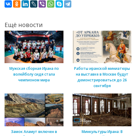
Ещё новости
Мужская сборная Ирана по
Работы иранской миниатюры
волейболу сидя стала
на выставке в Москве будут
чемпионом мира
демонстрироваться до 26
сентября
Замок Аламут включен в
Минкультуры Ирана: В