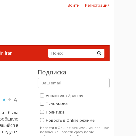
Войти
Регистрация
in Iran
Подписка
Аналитика Иран.ру
A
A
Экономика
Политика
али была
сообщило
Новость в Online режиме
ившийся в
Новости в On-Line режиме - мгновенное
 ведутся
получение новости сразу после