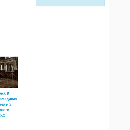
на: В
Рамадана»
ея и 5
рного
СКО