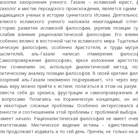
аскопки захоронения ученого. Газали – исламский юрист, 
сихолог и мистик персидского происхождения, является одним
ыдающихся ученых в истории суннитского Ислама. Деятельнос
еликого исламского ученого наложила неизгладимый отпе
сторию развития исламской философии, укрепив позиции с
слабив влияние рационалистической философии. Его влия
собенно велико в восточной части исламского мира. Тщательн
реческую философию, особенно Аристотеля, и труды мусул
мыслителей, аль-Газали написал «Намерения филос
Самоопровержение философов», яркое изложение аристоте
тих сочинениях он, используя диалектический метод, по
ритическому анализу позиции философов. В своей критике фил
оззрений аль-Газали неизменно подчеркивает, что через вер
ишь веру можно прийти к истине; полагаться в этом на разум
овести себя до кризиса, фрустрации и самоопровержения. А
вопросами. Полагаясь на Кораническую концепцию, он ис
на некоторые сложные проблемы. Особенно интересовался а
енности и соотношением этой проблемы с проблемой выбора.
 имеет начало. Рационалистическая философия не имеет очев
ипатетиками. Мистическое видение истины – единственны
ли продолжают издавать и по сей день. Причем, не только на 