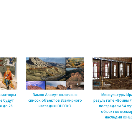
иниатюры
Замок Аламут включен в
Минкультуры Ира
ве будут
список объектов Всемирного
результате «Войны 
я до 26
наследия ЮНЕСКО
пострадали 54 муз
объектов всеми
наследия ЮНЕ