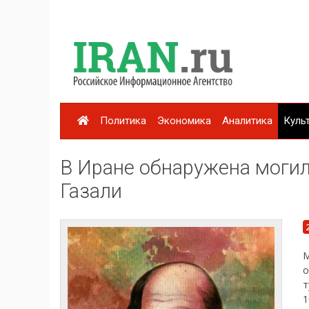
Политика
Экономика
Аналитика
Куль
В Иране обнаружена могил
Газали
М
о
т
1