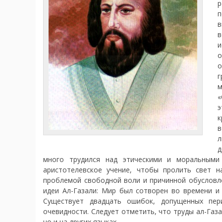
р
п
в
в
и
о
о
г
«
э
к
в
л
д
много трудился над этическими и моральными 
аристотелевское учение, чтобы пролить свет 
проблемой свободной воли и причинной обусловл
идеи Ал-Газали: Мир был сотворен во времени и
Существует двадцать ошибок, допущенных пер
очевидности. Следует отметить, что труды ал-Газа
но и на других языках.