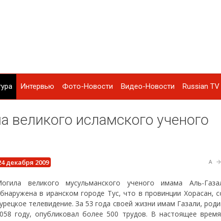
тура
Интервью
Фото-Новости
Видео-Новости
Russian TV 
а великого исламского ученого
24 декабря 2009
A
огила великого мусульманского ученого имама Аль-Газ
бнаружена в иранском городе Тус, что в провинции Хорасан, 
урецкое телевидение. За 53 года своей жизни имам Газали, род
058 году, опубликовал более 500 трудов. В настоящее время