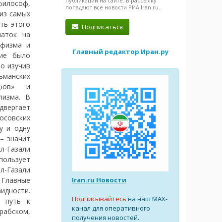
публикации на сайте. В рассылку
философ,
попадают все новости РИА Iran.ru.
 из самых
ть этого
Подписаться
чаток на
уфизма и
Главный редактор Иран.ру
ние было
о изучив
ьманских
офов» и
лизма. В
двергает
осовских
у и одну
 – значит
л-Газали
пользует
л-Газали
Iran.ru Новости
 Главные
идности.
Подписывайтесь
на наш MAX-
й путь к
канал для оперативного
арабском,
получения новостей.