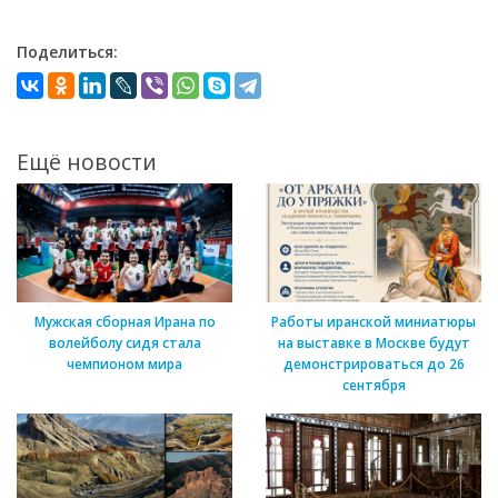
Поделиться:
Ещё новости
Мужская сборная Ирана по
Работы иранской миниатюры
волейболу сидя стала
на выставке в Москве будут
чемпионом мира
демонстрироваться до 26
сентября