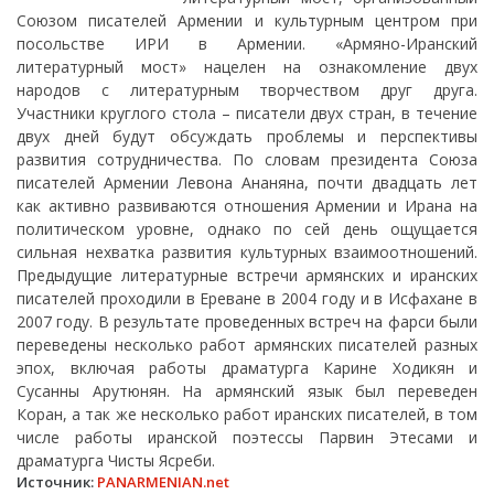
Союзом писателей Армении и культурным центром при
посольстве ИРИ в Армении. «Армяно-Иранский
литературный мост» нацелен на ознакомление двух
народов с литературным творчеством друг друга.
Участники круглого стола – писатели двух стран, в течение
двух дней будут обсуждать проблемы и перспективы
развития сотрудничества. По словам президента Союза
писателей Армении Левона Ананяна, почти двадцать лет
как активно развиваются отношения Армении и Ирана на
политическом уровне, однако по сей день ощущается
сильная нехватка развития культурных взаимоотношений.
Предыдущие литературные встречи армянских и иранских
писателей проходили в Ереване в 2004 году и в Исфахане в
2007 году. В результате проведенных встреч на фарси были
переведены несколько работ армянских писателей разных
эпох, включая работы драматурга Карине Ходикян и
Сусанны Арутюнян. На армянский язык был переведен
Коран, а так же несколько работ иранских писателей, в том
числе работы иранской поэтессы Парвин Этесами и
драматурга Чисты Ясреби.
Источник:
PANARMENIAN.net