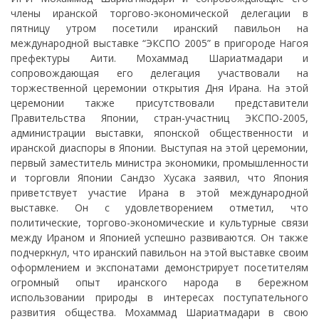
члены иранской торгово-экономической делегации в
пятницу утром посетили иранский павильон на
международной выставке “ЭКСПО 2005” в пригороде Нагоя
префектуры Аити. Мохаммад Шариатмадари и
сопровождающая его делегация участвовали на
торжественной церемонии открытия Дня Ирана. На этой
церемонии также присутствовали представители
Правительства Японии, стран-участниц ЭКСПО-2005,
администрации выставки, японской общественности и
иранской диаспоры в Японии. Выступая на этой церемонии,
первый заместитель министра экономики, промышленности
и торговли Японии Сандзо Хусака заявил, что Япония
приветствует участие Ирана в этой международной
выставке. Он с удовлетворением отметил, что
политические, торгово-экономические и культурные связи
между Ираном и Японией успешно развиваются. Он также
подчеркнул, что иранский павильон на этой выставке своим
оформлением и экспонатами демонстрирует посетителям
огромный опыт иранского народа в бережном
использовании природы в интересах поступательного
развития общества. Мохаммад Шариатмадари в свою