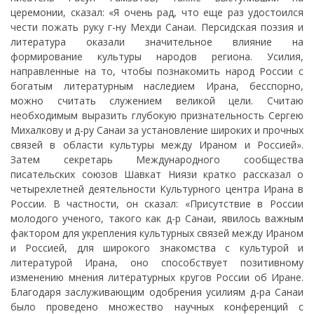
церемонии, сказал: «Я очень рад, что еще раз удостоился
чести пожать руку г-ну Мехди Санаи. Персидская поэзия и
литература оказали значительное влияние на
формирование культуры народов региона. Усилия,
направленные на то, чтобы познакомить народ России с
богатым литературным наследием Ирана, бесспорно,
можно считать служением великой цели. Считаю
необходимым выразить глубокую признательность Сергею
Михалкову и д-ру Санаи за установление широких и прочных
связей в области культуры между Ираном и Россией».
Затем секретарь Международного сообщества
писательских союзов Шавкат Ниязи кратко рассказал о
четырехлетней деятельности Культурного центра Ирана в
России. В частности, он сказал: «Присутствие в России
молодого ученого, такого как д-р Санаи, явилось важным
фактором для укрепления культурных связей между Ираном
и Россией, для широкого знакомства с культурой и
литературой Ирана, оно способствует позитивному
изменению мнения литературных кругов России об Иране.
Благодаря заслуживающим одобрения усилиям д-ра Санаи
было проведено множество научных конференций с