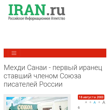
Мехди Санаи - первый иранец
ставший членом Союза
писателей России
18 августа 2003
A
A
A
6