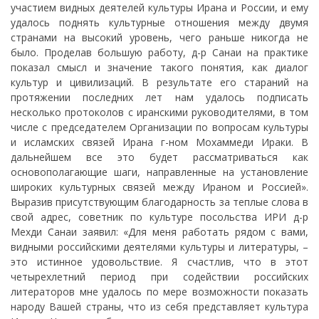
участием видных деятелей культуры Ирана и России, и ему
удалось поднять культурные отношения между двумя
странами на высокий уровень, чего раньше никогда не
было. Проделав большую работу, д-р Санаи на практике
показал смысл и значение такого понятия, как диалог
культур и цивилизаций. В результате его стараний на
протяжении последних лет нам удалось подписать
несколько протоколов с иранскими руководителями, в том
числе с председателем Организации по вопросам культуры
и исламских связей Ирана г-ном Мохаммеди Ираки. В
дальнейшем все это будет рассматриваться как
основополагающие шаги, направленные на установление
широких культурных связей между Ираном и Россией».
Выразив присутствующим благодарность за теплые слова в
свой адрес, советник по культуре посольства ИРИ д-р
Мехди Санаи заявил: «Для меня работать рядом с вами,
видными российскими деятелями культуры и литературы, –
это истинное удовольствие. Я счастлив, что в этот
четырехлетний период при содействии российских
литераторов мне удалось по мере возможности показать
народу Вашей страны, что из себя представляет культура