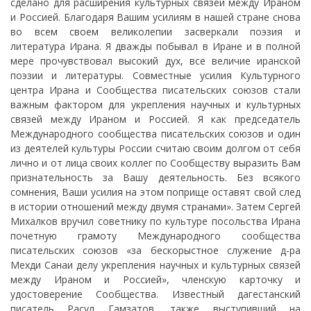
сделано для расширения культурных связей между Ираном
и Россией. Благодаря Вашим усилиям в нашей стране снова
во всем своем великолепии засверкали поэзия и
литература Ирана. Я дважды побывал в Иране и в полной
мере прочувствовал высокий дух, все величие иранской
поэзии и литературы. Совместные усилия Культурного
центра Ирана и Сообщества писательских союзов стали
важным фактором для укрепления научных и культурных
связей между Ираном и Россией. Я как председатель
Международного сообщества писательских союзов и один
из деятелей культуры России считаю своим долгом от себя
лично и от лица своих коллег по Сообществу выразить Вам
признательность за Вашу деятельность. Без всякого
сомнения, Ваши усилия на этом поприще оставят свой след
в истории отношений между двумя странами». Затем Сергей
Михалков вручил советнику по культуре посольства Ирана
почетную грамоту Международного сообщества
писательских союзов «за бескорыстное служение д-ра
Мехди Санаи делу укрепления научных и культурных связей
между Ираном и Россией», членскую карточку и
удостоверение Сообщества. Известный дагестанский
писатель Расул Гамзатов, также выступивший на