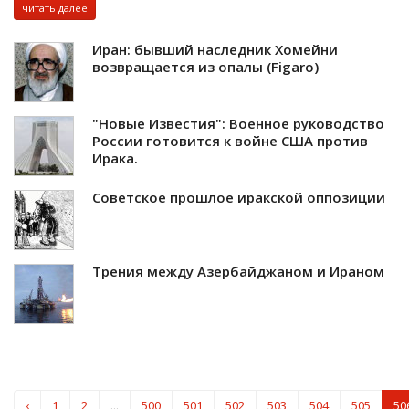
читать далее
Иран: бывший наследник Хомейни
возвращается из опалы (Figaro)
"Новые Известия": Военное руководство
России готовится к войне США против
Ирака.
Советское прошлое иракской оппозиции
Трения между Азербайджаном и Ираном
‹
1
2
...
500
501
502
503
504
505
50