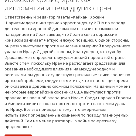
дипломатия и цели других стран
Ответственный редактор газеты «Кейхан» Хосейн
Шариатмадари в интервью корреспонденту ИСНА по поводу
деятельности иранской дипломатии в связи с возможным
нападением на Ирак заявил, что Иран в связи с иракским
кризисом занимает четкую и ясную позицию. С одной стороны,
он резко выступает против нанесения Америкой вооруженного
удара по Ираку. С другой стороны, Иран уверен, что судьбу
Ирака должен определять мусульманский народ этой страны.
Вместе с тем, поскольку Иран не располагает средствами для
оказания необходимого влияния и на международном и
региональном уровнях существуют различные точки зрения по
иракской проблеме, следует отметить, что в настоящее время
он оказался в довольно сложном положении. На данный момент
некоторые европейские союзники США выступают против
проведения военной операции в Ираке. Среди народов Европы
и Америки ширится волна протестов против нанесения удара
по Ираку. Все это приводит к тому, что американцы
испытывают определенные сомнения по поводу планируемых
действий. Тем не менее разговоры о войне по-прежнему
продолжаются.